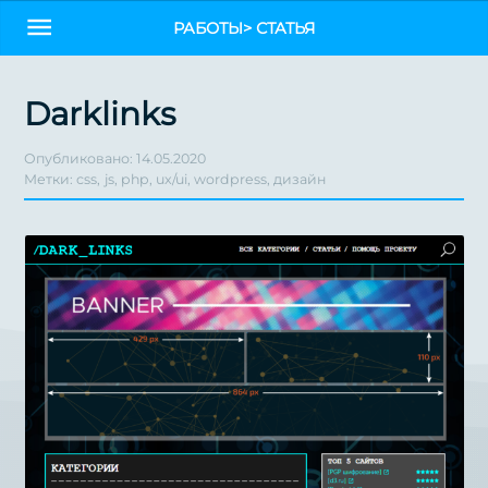
РАБОТЫ
> СТАТЬЯ
Darklinks
Опубликовано:
14.05.2020
Метки:
css
js
php
ux/ui
wordpress
дизайн